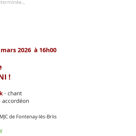
terminée...
 mars 2026 à 16h00
e
I !
k
- chant
- accordéon
JC de Fontenay-lès-Briis
r