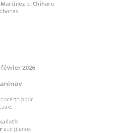
 Martinez
et
Chiharu
ophones
 février 2026
maninov
concerto pour
estre.
kadath
r
aux pianos