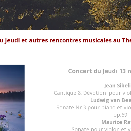
u Jeudi et autres rencontres musicales au Th
Concert du Jeudi 13
Jean Sibel
Cantique & Dévotion pour viol
Ludwig van Be
Sonate Nr.3 pour piano et vio
op.69
Maurice Ra
Sonate pour violon et v