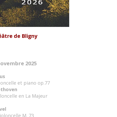
éâtre de Bligny
 novembre 2025
ius
oncelle et piano op.77
ethoven
loncelle en La Majeur
vel
ioloncelle M. 73