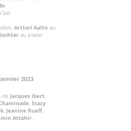
dn
n Sol
iolon,
Artturi Aalto
au
Wachter
au piano
janvier 2023
s de
Jacques Ibert
,
 Chaminade
,
Stacy
ck
,
Jeanine Rueff
,
min Attahir
.