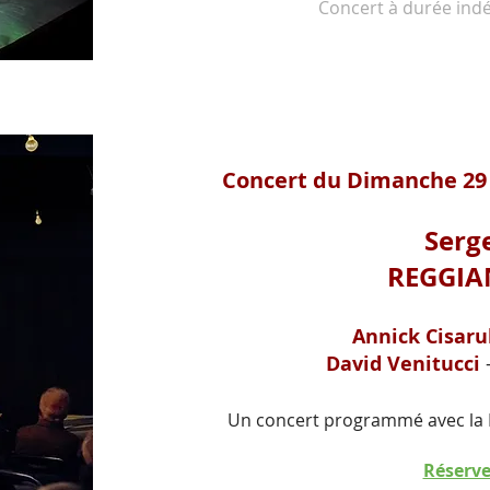
Concert à durée indé
Concert du Dimanche 29
Serg
REGGIAN
Annick Cisaru
David Venitucci
Un concert programmé avec la M
Réserve