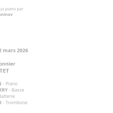
ux piano par
aninov
2 mars 2026
onnier
TET
N
- Piano
ARRY
- Basse
Batterie
ER
- Trombone