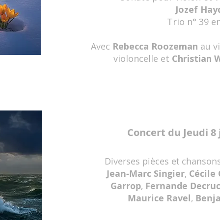
Jozef Hay
Trio n° 39 e
Avec
Rebecca Roozeman
au v
violoncelle et
Christian 
Concert du Jeudi 8 
Diverses pièces et chanson
Jean-Marc Singier
,
Cécile
Garrop
,
Fernande Decru
Maurice Ravel
,
Benja