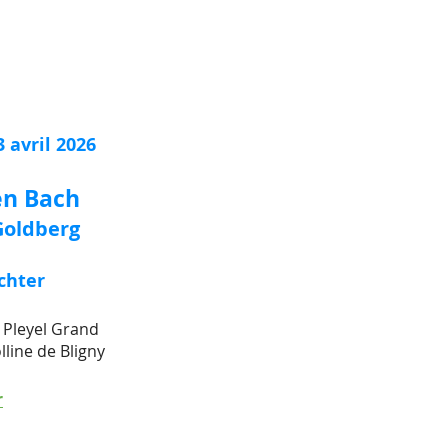
 avril 2026
en Bach
Goldberg
chter
e Pleyel Grand
lline de Bligny
r