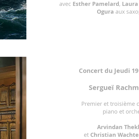
avec
Esther Pamelard
,
Laura
Ogura
aux sax
Concert du Jeudi 19
Sergueï Rach
Premier et troisième 
piano et orch
Arvindan Thek
et
Christian Wachte