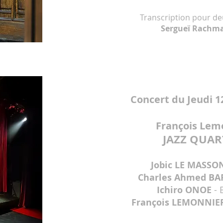
Transcription pour de
Sergueï Rachm
Concert du Jeudi 1
François Lem
JAZZ QUAR
Jobic LE MASSO
Charles Ahmed B
Ichiro ONOE
- 
François LEMONNI