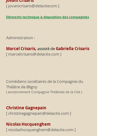
Jovani Crisaris
[ jovanicrisaris@delacitecom ]
Eléments technique à disposition des compagnies
Administration
:
Marcel Crisaris,
assisté de
Gabriella Crisaris
[
marcelcrisaris@delacite.com
]
Comédiens sociétaires de la Compagnie du
Théâtre de Bligny
( anciennement Compagnie Théâtrale de la Cité )
Christine Gagnepain
[
christinegagnepain@delacite.com
]
Nicolas Hocquenghem
[
nicolashocquenghem@delacite.com
]