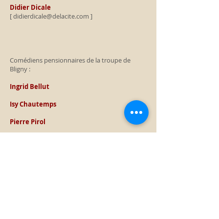
Didier Dicale
[
didierdicale@delacite.com
]
Comédiens pensionnaires de la troupe de
Bligny :
Ingrid Bellut
Isy Chautemps
Pierre Pirol
Karl Rachedi
Pianiste résident :
Christian Wachter
[
christianwachter@delacite.com
]