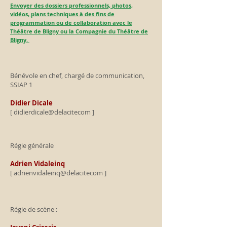
Envoyer des dossiers professionnels, photos,
vidéos, plans techniques à des fins de
programmation ou de collaboration avec le
Théâtre de Bligny ou la Compagnie du Théâtre de
Bligny
.
Bénévole en chef, chargé de communication,
SSIAP 1
Didier Dicale
[ didierdicale@delacitecom ]
​Régie générale
Adrien Vidaleinq
[ adrienvidaleinq@delacitecom ]
Régie de scène :