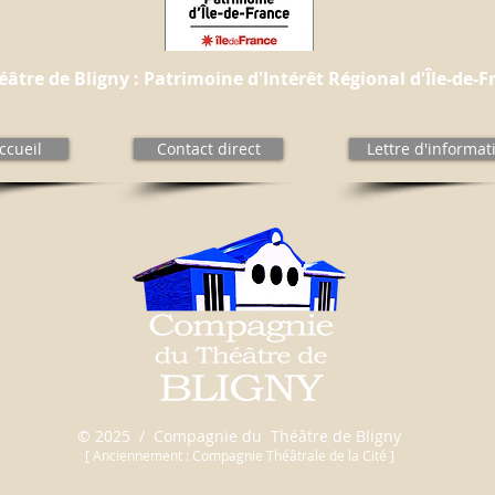
éâtre de Bligny : Patrimoine d'Intérêt Régional d'Île-de-F
ccueil
Contact direct
Lettre d'informat
© 2025 / Compagnie du Théâtre de Bligny
[ Anciennement : Compagnie Théâtrale de la Cité ]