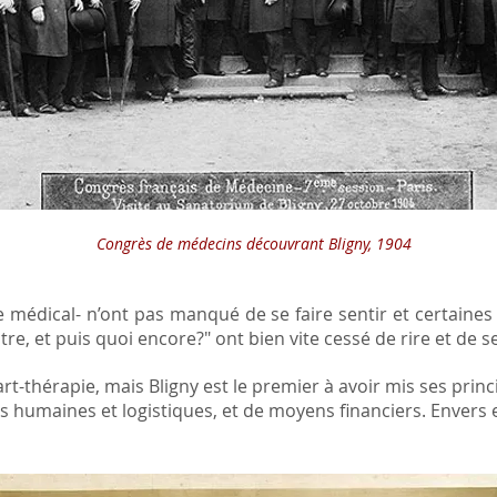
Congrès de médecins découvrant Bligny, 1904
e médical- n’ont pas manqué de se faire sentir et certaines 
éâtre, et puis quoi encore?" ont bien vite cessé de rire et de
’art-thérapie, mais Bligny est le premier à avoir mis ses princ
 humaines et logistiques, et de moyens financiers. Envers e