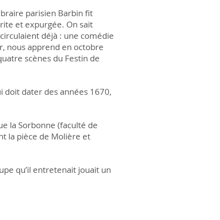
braire parisien Barbin fit
crite et expurgée. On sait
 circulaient déjà : une comédie
ur, nous apprend en octobre
uatre scènes du Festin de
qui doit dater des années 1670,
ue la Sorbonne (faculté de
nt la pièce de Molière et
upe qu’il entretenait jouait un