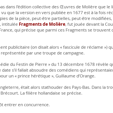
as dans l’édition collective des Œuvres de Molière que le li
 vu que la version en vers publiée en 1677 est à la fois ré
pies de la pièce, peut-être partielles, peut-être modifiées,
 intitulée
Fragments de Molière
, fut jouée devant la Co
ance, qui précise que parmi ces Fragments se trouvent q
nt publicitaire (on disait alors « fascicule de réclame ») 
it représentée par une troupe de campagne.
médie du Festin de Pierre » du 13 décembre 1678 révèle q
 date s’il fallait absoudre des comédiens qui représentaie
pour un « prince hérétique », Guillaume d’Orange.
Angleterre, était alors stathouder des Pays-Bas. Dans la tro
récourt. La filière hollandaise se précise.
ôt entrer en concurrence.