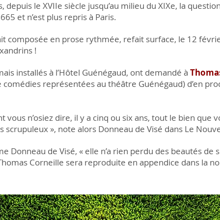
 depuis le XVIIe siècle jusqu’au milieu du XIXe, la questio
65 et n’est plus repris à Paris.
it composée en prose rythmée, refait surface, le 12 févri
exandrins !
mais installés à l’Hôtel Guénégaud, ont demandé à
Thomas
e comédies représentées au théâtre Guénégaud) d’en proc
t vous n’osiez dire, il y a cinq ou six ans, tout le bien que
les scrupuleux », note alors Donneau de Visé dans Le Nouv
me Donneau de Visé, « elle n’a rien perdu des beautés de s
e Thomas Corneille sera reproduite en appendice dans la n