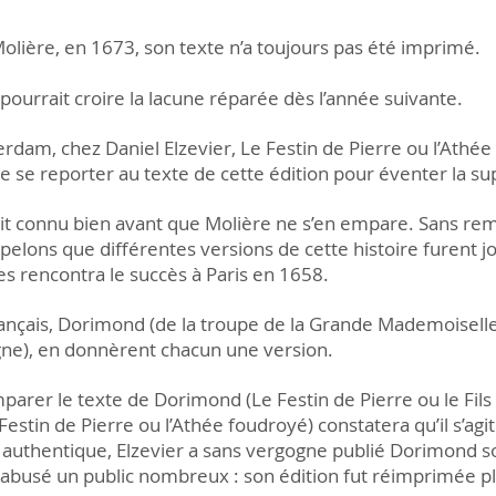
 Molière, en 1673, son texte n’a toujours pas été imprimé.
 pourrait croire la lacune réparée dès l’année suivante.
rdam, chez Daniel Elzevier, Le Festin de Pierre ou l’Athé
t de se reporter au texte de cette édition pour éventer la s
ait connu bien avant que Molière ne s’en empare. Sans rem
ppelons que différentes versions de cette histoire furent 
lles rencontra le succès à Paris en 1658.
ançais, Dorimond (de la troupe de la Grande Mademoiselle) pu
gne), en donnèrent chacun une version.
parer le texte de Dorimond (Le Festin de Pierre ou le Fils 
Festin de Pierre ou l’Athée foudroyé) constatera qu’il s’ag
 authentique, Elzevier a sans vergogne publié Dorimond so
si abusé un public nombreux : son édition fut réimprimée pl