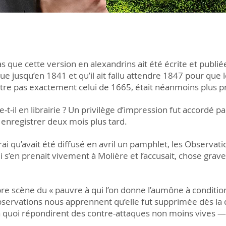
s que cette version en alexandrins ait été écrite et publiée
que jusqu’en 1841 et qu’il ait fallu attendre 1847 pour que
tre pas exactement celui de 1665, était néanmoins plus pro
t-il en librairie ? Un privilège d’impression fut accordé pa
fit enregistrer deux mois plus tard.
st vrai qu’avait été diffusé en avril un pamphlet, les Obser
i s’en prenait vivement à Molière et l’accusait, chose grave,
bre scène du « pauvre à qui l’on donne l’aumône à condition 
Observations nous apprennent qu’elle fut supprimée dès la
 à quoi répondirent des contre-attaques non moins vives