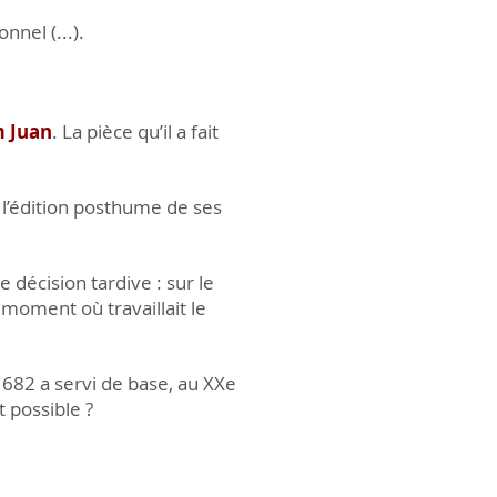
nnel (...).
m Juan
. La pièce qu’il a fait
 l’édition posthume de ses
ne décision tardive : sur le
 moment où travaillait le
1682 a servi de base, au XXe
t possible ?